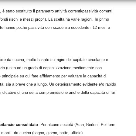
, è stato sostituito il parametro attività correnti/passività correnti
 fondi rischi e mezzi propri). La scelta ha varie ragioni. In primo
nate hanno poche passività con scadenza eccedente i 12 mesi e
ile da cucina, molto basato sul rigiro del capitale circolante e
ncario (unito ad un grado di capitalizzazione mediamente non
e principale su cui fare affidamento per valutare la capacità di
tà, sia a breve che a lungo. Un deterioramento evidente e/o rapido
ndi indicativo di una seria compromissione anche della capacità di far
bilancio consolidato
. Per alcune società (Aran, Berloni, Poliform,
 mobili da cucina (bagno, giorno, notte, ufficio).