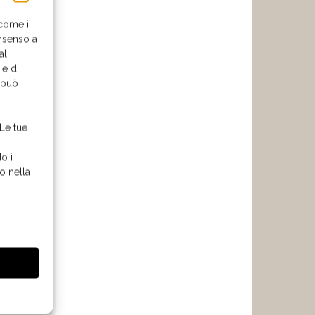
 come i
nsenso a
ali
 e di
o può
 Le tue
o i
o nella