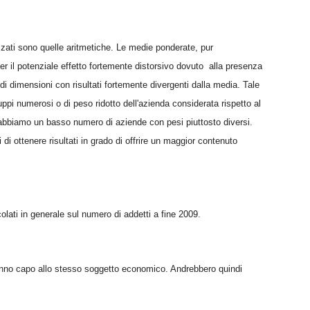
lizzati sono quelle aritmetiche. Le medie ponderate, pur
er il potenziale effetto fortemente distorsivo dovuto alla presenza
di dimensioni con risultati fortemente divergenti dalla media. Tale
ppi numerosi o di peso ridotto dell'azienda considerata rispetto al
 abbiamo un basso numero di aziende con pesi piuttosto diversi.
i ottenere risultati in grado di offrire un maggior contenuto
lcolati in generale sul numero di addetti a fine 2009.
fanno capo allo stesso soggetto economico. Andrebbero quindi