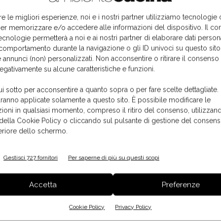
, degli interessi e delle tasse
re le migliori esperienze, noi e i nostri partner utilizziamo tecnologie
er memorizzare e/o accedere alle informazioni del dispositivo. Il co
ecnologie permetterà a noi e ai nostri partner di elaborare dati person
comportamento durante la navigazione o gli ID univoci su questo sito
 annunci (non) personalizzati. Non acconsentire o ritirare il consens
negativamente su alcune caratteristiche e funzioni.
ui sotto per acconsentire a quanto sopra o per fare scelte dettagliate.
ane
(le stesse oggetto della medesima inchiesta, realizzata e
aranno applicate solamente a questo sito. È possibile modificare le
 2005).
ioni in qualsiasi momento, compreso il ritiro del consenso, utilizzand
 della Cookie Policy o cliccando sul pulsante di gestione del consens
feriore dello schermo.
e
è effettuato sui valori puntuali di fine anno e non su quelli medi.
Gestisci 727 fornitori
Per saperne di più su questi scopi
 questione sono modeste. Nell'uso degli
indicatori di produttività
,
del valore aggiunto, del costo del lavoro e dei servizi, sono stati
Accetta
Preferenze
orniscono indicazioni aggiuntive interessanti sull'efficienza delle
Cookie Policy
Privacy Policy