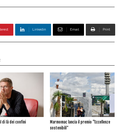
terest
Linkedin
Email
Print
e
l di là dei confini
Marmomac lancia il premio “Eccellenze
sostenibili”