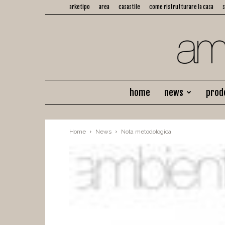
arketipo
area
casastile
come ristrutturare la casa
home
news
prod
Home
News
Nota metodologica