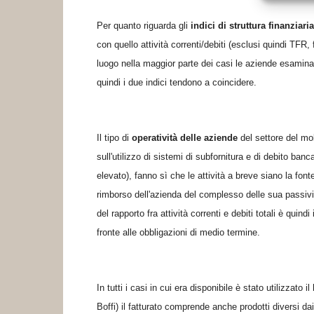
Per quanto riguarda gli
indici di struttura finanziaria
con quello attività correnti/debiti (esclusi quindi TFR,
luogo nella maggior parte dei casi le aziende esami
quindi i due indici tendono a coincidere.
Il tipo di
operatività delle aziende
del settore del mob
sull'utilizzo di sistemi di subfornitura e di debito ba
elevato), fanno sì che le attività a breve siano la font
rimborso dell'azienda del complesso delle sua passivi
del rapporto fra attività correnti e debiti totali è qui
fronte alle obbligazioni di medio termine.
In tutti i casi in cui era disponibile è stato utilizzato il
Boffi) il fatturato comprende anche prodotti diversi dai