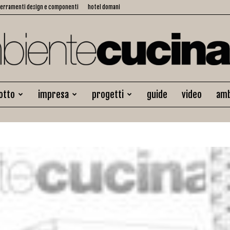
serramenti design e componenti
hotel domani
otto
impresa
progetti
guide
video
amb
Ambiente
Cucina