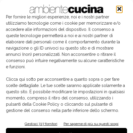
Per fornire le migliori esperienze, noi e i nostri partner
utilizziamo tecnologie come i cookie per memorizzare e/o
accedere alle informazioni del dispositivo. Il consenso a
queste tecnologie permetterà a noi e ai nostri partner di
elaborare dati personali come il comportamento durante la
navigazione o gli ID univoci su questo sito e di mostrare
annunci (non) personalizzati. Non acconsentire o ritirare il
consenso può influire negativamente su alcune caratteristiche
e funzioni.
Una delle aree living di Febal Casa Siracusa
Clicca qui sotto per acconsentire a quanto sopra o per fare
scelte dettagliate. Le tue scelte saranno applicate solamente a
“
Lo sviluppo di un’attenta analisi di mercato e l’adozione
questo sito. È possibile modificare le impostazioni in qualsiasi
momento, compreso il ritiro del consenso, utilizzando i
di una strategia di espansione definita hanno fatto sì che
pulsanti della Cookie Policy o cliccando sul pulsante di
l’insegna Febal Casa stringesse partnership importanti
gestione del consenso nella parte inferiore dello schermo.
con alcune realtà del reparto arredamento ben radicate sul
territorio italiano
",
dichiara Emanuel Colombini, A.D.
Gestisci 727 fornitori
Per saperne di più su questi scopi
dell’omonimo Gruppo.
"La partnership con aziende