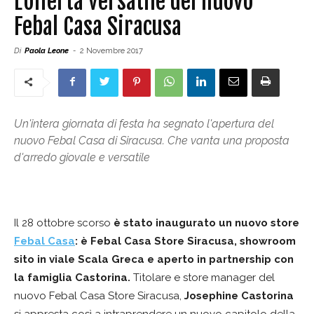
L’offerta versatile del nuovo
Febal Casa Siracusa
Di
Paola Leone
-
2 Novembre 2017
Un'intera giornata di festa ha segnato l'apertura del
nuovo Febal Casa di Siracusa. Che vanta una proposta
d'arredo giovale e versatile
Il 28 ottobre scorso
è stato inaugurato un nuovo store
Febal Casa
: è Febal Casa Store Siracusa, showroom
sito in viale Scala Greca e aperto in partnership con
la famiglia Castorina.
Titolare e store manager del
nuovo Febal Casa Store Siracusa,
Josephine Castorina
si appresta così a intraprendere un nuovo capitolo della