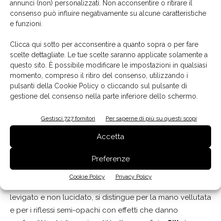
annunci (non) personalizzati. Non acconsentire o ritirare il
consenso può influire negativamente su alcune caratteristiche
e funzioni.
Clicca qui sotto per acconsentire a quanto sopra o per fare
scelte dettagliate. Le tue scelte saranno applicate solamente a
questo sito. È possibile modificare le impostazioni in qualsiasi
Collezione Marvel Diva di Atlas Concorde, Tajmahal Silk
momento, compreso il ritiro del consenso, utilizzando i
pulsanti della Cookie Policy o cliccando sul pulsante di
Quattro finiture per enfatizzare
gestione del consenso nella parte inferiore dello schermo.
Gestisci 727 fornitori
Per saperne di più su questi scopi
Atlas Concorde
è riuscita a raggiungere un risultato
eccellente grazie all’utilizzo di quattro diverse superfici:
Accetta
Polished
è una superficie lucida e riflettente, ispirata alla
Preferenze
superficie dei marmi levigati e lucidati, che esalta la
luminosità del fondo.
Velvet,
realizzata grazie alla
Cookie Policy
Privacy Policy
tecnologia Velvetech, replica l’effetto di un marmo
levigato e non lucidato, si distingue per la mano vellutata
e per i riflessi semi-opachi con effetti che danno