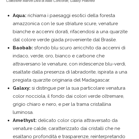
Collezione Marvel Diva di Atlas Concorde, Galaxy Polished
Aqua:
richiama i paesaggi esotici della foresta
amazzonica con le sue striature scure, venature
bianche e accenni dorati, rifacendosi a una quarzite
dal colore verde giada proveniente dal Brasile.
Baobab:
sfondo blu scuro arricchito da accenni di
indaco, verde, oro, bianco e carbone che
attraversano le venature, con iridescenze blu-verdi,
esaltate dalla presenza di labradorite, ispirata a una
pregiata quarzite originaria del Madagascar.
Galaxy:
si distingue per la sua particolare venatura
color nocciola, il fondo dai colori verde oltremare,
grigio chiaro e nero, e per la trama cristallina
luminosa.
Amethyst:
delicato color cipria attraversato da
venature calde, caratterizzato dai cristalli che ne
esaltano profondità e trasparenze, reinterpretando