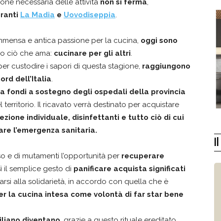
ne necessaria delle attività
non si ferma
,
oranti
La Madia
e
Uovodiseppia
.
 immensa e antica passione per la cucina,
oggi sono
so ciò che ama:
cucinare per gli altri
.
 per custodire i sapori di questa stagione,
raggiungono
ord dell’Italia
.
a fondi a sostegno degli ospedali della provincia
l territorio. Il ricavato verrà destinato per acquistare
zione individuale, disinfettanti e tutto ciò di cui
are l’emergenza sanitaria.
I
 e di mutamenti l’opportunità per
recuperare
ì il semplice gesto di
panificare acquista significati
arsi alla solidarietà, in accordo con quella che è
er la cucina intesa come volontà di far star bene
ciliano diventano
, grazie a questo rituale ereditato