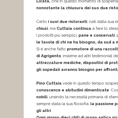
Licata,
che in questo momento di sospensio
nonostante la chiusura dei suo due rist
Certo
i suoi due ristoranti
, nati dalla sua
chiusi
, ma
Cuttaia continua
a fare lo stes
I prodotti più semplici,
pane e conservati
,
le tavole di chi ne ha bisogno, da sud a n
Si è anche fatto
promotore di una raccolt
di Agrigento
, insieme ad altri testimonial de
attrezzature mediche, dispositivi di prote
gli ospedali avranno bisogno per affront
Pino Cuttaia
vede in questo tempo sospeso
conoscenze e abitudini dimenticate
. Cos
nobili
, unendo la necessità primaria di sfam
sempre stata la sua filosofia:
la passione p
gli altri
.
Ogni giorno dieci chili di grano antico si