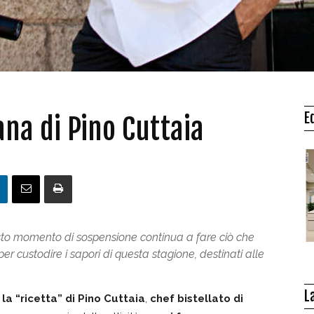
E
iana di Pino Cuttaia
questo momento di sospensione continua a fare ciò che
 per custodire i sapori di questa stagione, destinati alle
L
a
la “ricetta” di Pino Cuttaia
,
chef bistellato di