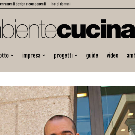
serramenti design e componenti
hotel domani
otto
impresa
progetti
guide
video
amb
Ambiente
Cucina