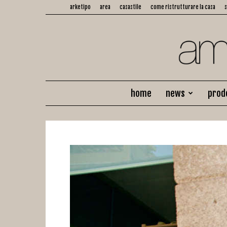
arketipo
area
casastile
come ristrutturare la casa
home
news
prod