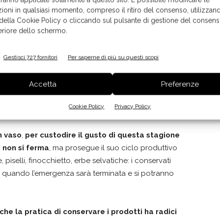
ioni in qualsiasi momento, compreso il ritiro del consenso, utilizzand
 della Cookie Policy o cliccando sul pulsante di gestione del consens
feriore dello schermo.
Gestisci 727 fornitori
Per saperne di più su questi scopi
Accetta
Preferenze
Cookie Policy
Privacy Policy
n vaso
,
per custodire il gusto di questa stagione
i non si ferma
, ma prosegue il suo ciclo produttivo
 piselli, finocchietto, erbe selvatiche: i conservati
li quando l’emergenza sarà terminata e si potranno
he la pratica di conservare i prodotti ha radici