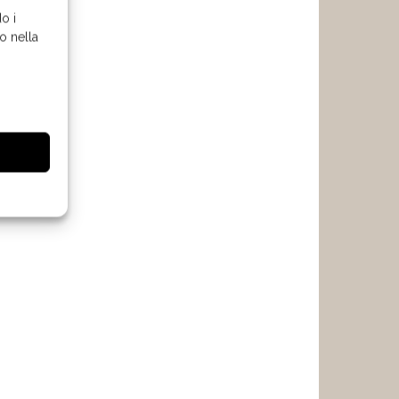
o i
o nella