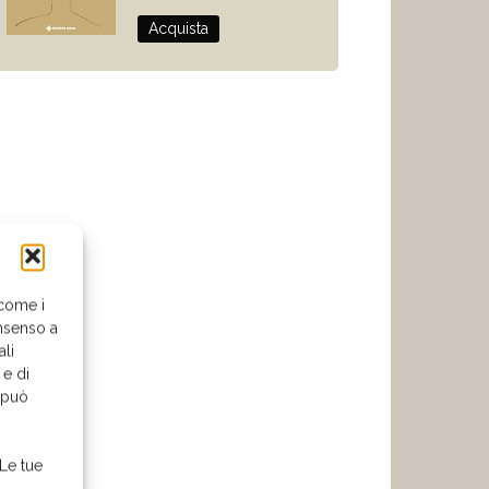
Acquista
 come i
nsenso a
ali
 e di
o può
 Le tue