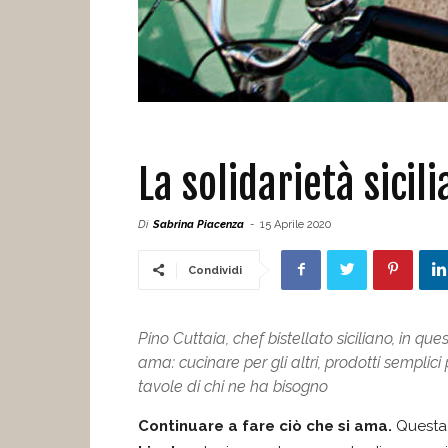
La solidarietà sicil
Di
Sabrina Piacenza
-
15 Aprile 2020
Condividi
Pino Cuttaia, chef bistellato siciliano, in 
ama: cucinare per gli altri, prodotti semplici
tavole di chi ne ha bisogno
Continuare a fare ciò che si ama.
Quest