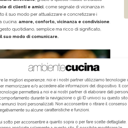
le di clienti e amici
, come segnale di vicinanza in
 il suo modo per attualizzare e concretizzare i
ua cucina:
amore, conforto, vicinanza e condivisione
.
 gesto quotidiano, semplice ma ricco di significato,
 il suo modo di comunicare.
re le migliori esperienze, noi e i nostri partner utilizziamo tecnologie
er memorizzare e/o accedere alle informazioni del dispositivo. Il co
ecnologie permetterà a noi e ai nostri partner di elaborare dati person
comportamento durante la navigazione o gli ID univoci su questo sito
 annunci (non) personalizzati. Non acconsentire o ritirare il consens
negativamente su alcune caratteristiche e funzioni.
ui sotto per acconsentire a quanto sopra o per fare scelte dettagliate.
aranno applicate solamente a questo sito. È possibile modificare le