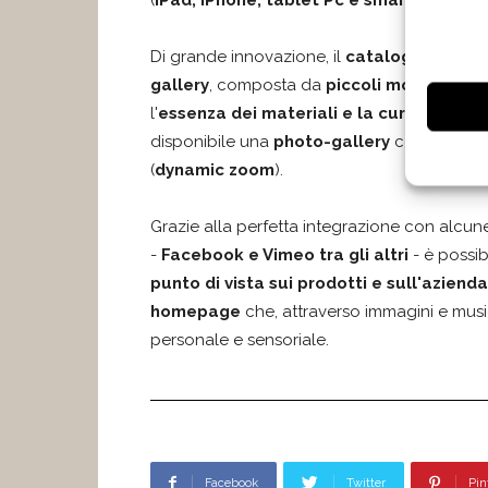
(
iPad, iPhone, tablet Pc e smartphone in
Di grande innovazione, il
catalogo prodott
gallery
, composta da
piccoli movie-clip
c
l'
essenza dei materiali e la cura del det
disponibile una
photo-gallery
con la possi
(
dynamic zoom
).
Grazie alla perfetta integrazione con alcun
-
Facebook e Vimeo tra gli altri
- è possib
punto di vista sui prodotti e sull'azienda
homepage
che, attraverso immagini e musi
personale e sensoriale.
Facebook
Twitter
Pin