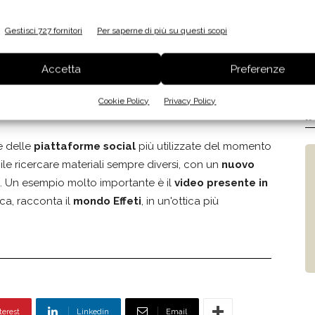
 generale
).
Gestisci 727 fornitori
Per saperne di più su questi scopi
i
interamente consultabile attraverso una
video-
he esprimono l'eccellenza qualitativa del brand,
Accetta
Preferenze
taglio
. In alternativa, per una lettura più tradizionale, è
bilità di ingrandimento delle immagini full screen
Cookie Policy
Privacy Policy
I
e delle
piattaforme social
più utilizzate del momento
ile ricercare materiali sempre diversi, con un
nuovo
. Un esempio molto importante è il
video presente in
ca, racconta il
mondo Effeti
, in un'ottica più
terest
Linkedin
Email