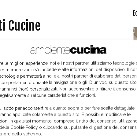
E
eti Cucine
re le migliori esperienze, noi e i nostri partner utilizziamo tecnologie
er memorizzare e/o accedere alle informazioni del dispositivo. Il co
ecnologie permetterà a noi e ai nostri partner di elaborare dati person
di comunicazione multimediale concepito per esplorare
comportamento durante la navigazione o gli ID univoci su questo sito
 annunci (non) personalizzati. Non acconsentire o ritirare il consens
ruota intorno alla realtà aziendale e ai suoi prodotti.
L
negativamente su alcune caratteristiche e funzioni.
rivenditori e clienti privati
ui sotto per acconsentire a quanto sopra o per fare scelte dettagliate.
a all'avanguardia (
html 5/Flash
) e un
approccio
aranno applicate solamente a questo sito. È possibile modificare le
ogettazione ha infatti tenuto conto dei
nuovi
ioni in qualsiasi momento, compreso il ritiro del consenso, utilizzand
 della Cookie Policy o cliccando sul pulsante di gestione del consens
ultare il sito anche attraverso questi nuovi strumenti
feriore dello schermo.