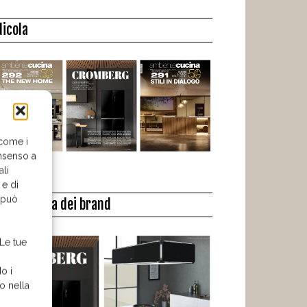
dicola
 come i
nsenso a
ali
 e di
o può
a biblioteca dei brand
 Le tue
o i
o nella