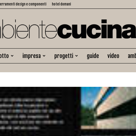
serramenti design e componenti
hotel domani
otto
impresa
progetti
guide
video
amb
Ambiente
Cucina