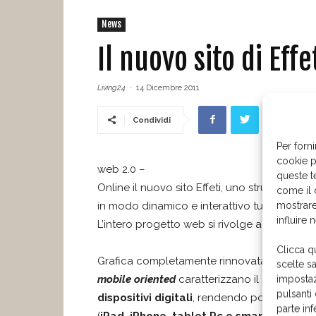
News
Il nuovo sito di Eff
Living24
-
14 Dicembre 2011
Condividi
Per forni
cookie p
web 2.0 –
queste t
Online il nuovo sito Effeti, uno strumento 
come il 
mostrare
in modo dinamico e interattivo tutto ciò che 
influire 
L’intero progetto web si rivolge ad architetti, 
Clicca q
Grafica completamente rinnovata, tecnologi
scelte s
mobile oriented
caratterizzano il sito: la pr
impostaz
pulsanti
dispositivi digitali
, rendendo possibile cons
parte in