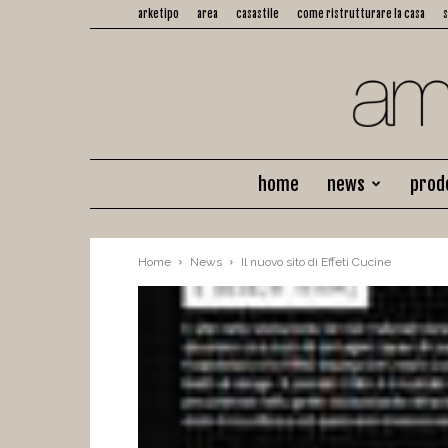
arketipo
area
casastile
come ristrutturare la casa
home
news
prod
Home
News
Il nuovo sito di Effeti Cucine