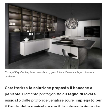
Extra, di Key Cucine, in laccato bianco, gres finitura Carrare e legno di rovere
ossidato
Caratterizza la soluzione proposta il bancone a
penisola
. Elemento protagonista è il
legno di rovere
ossidato
dalle profonde venature scure
impiegato per
il
fronte della penisola e per
il tavolo-colazione
che