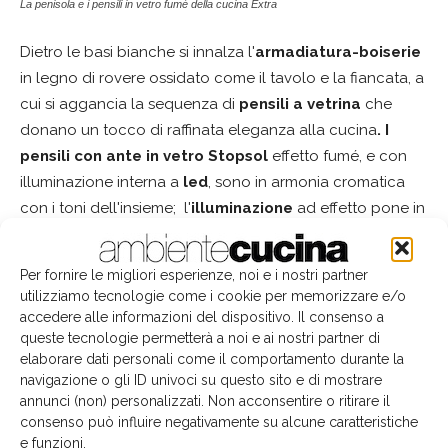
La penisola e i pensili in vetro fumè della cucina Extra
Dietro le basi bianche si innalza l'
armadiatura-boiserie
in legno di rovere ossidato come il tavolo e la fiancata, a
cui si aggancia la sequenza di
pensili a vetrina
che
donano un tocco di raffinata eleganza alla cucina
. I
pensili con ante in vetro Stopsol
effetto fumé, e con
illuminazione interna a
led
, sono in armonia cromatica
con i toni dell'insieme; l'
illuminazione
ad effetto pone in
risalto in la forza espressiva della cucina Extra.
Per fornire le migliori esperienze, noi e i nostri partner
utilizziamo tecnologie come i cookie per memorizzare e/o
Carrara
Extra
gres
Key Cucine
legno
TAG
accedere alle informazioni del dispositivo. Il consenso a
legno di rovere
pensiola
vetro
queste tecnologie permetterà a noi e ai nostri partner di
elaborare dati personali come il comportamento durante la
navigazione o gli ID univoci su questo sito e di mostrare
annunci (non) personalizzati. Non acconsentire o ritirare il
consenso può influire negativamente su alcune caratteristiche
Facebook
Twitter
Pinterest
e funzioni.