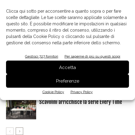
Clicca qui sotto per acconsentire a quanto sopra o per fare
scelte dettagliate. Le tue scelte saranno applicate solamente a
questo sito. È possibile modificare le impostazioni in qualsiasi
Articoli correlati
Dello stesso autore
momento, compreso il ritiro del consenso, utilizzando i
pulsanti della Cookie Policy o cliccando sul pulsante di
gestione del consenso nella parte inferiore dello schermo.
Carlo Ratti, al di là dei confini
Gestisci 727 fornitori
Per saperne di più su questi scopi
Accetta
Marc Sadler, acciaio e tecnologia in
movimento
Preferenze
Cookie Policy
Privacy Policy
Scavolini arricchisce la serie Every Time