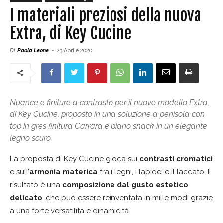
I materiali preziosi della nuova
Extra, di Key Cucine
Di
Paola Leone
-
23 Aprile 2020
Nuance e finiture a contrasto per il nuovo modello Extra,
di Key Cucine, proposto in una soluzione a penisola con
top in gres finitura Carrara e piano snack in un elegante
legno scuro
La proposta di Key Cucine gioca sui
contrasti cromatici
e sull’
armonia materica
fra i legni, i lapidei e il laccato. Il
risultato è una
composizione dal gusto estetico
delicato
, che può essere reinventata in mille modi grazie
a una forte versatilità e dinamicità.