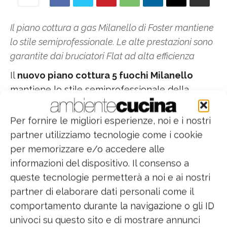
Il piano cottura a gas Milanello di Foster mantiene
lo stile semiprofessionale. Le alte prestazioni sono
garantite dai bruciatori Flat ad alta efficienza
Il
nuovo piano cottura 5 fuochi Milanello
mantiene lo stile semiprofessionale della
collezione con
pregiate griglie in ghisa
che
creano una comoda e ampia superficie di
Per fornire le migliori esperienze, noi e i nostri
appoggio su cui spostare le pentole in piena
partner utilizziamo tecnologie come i cookie
libertà. Prestazioni e risparmio energetico sono
per memorizzare e/o accedere alle
garantiti dai
nuovi bruciatori Flat ad alta
informazioni del dispositivo. Il consenso a
efficienza
.
queste tecnologie permetterà a noi e ai nostri
partner di elaborare dati personali come il
Gli
spartifiamma sono in ottone con
comportamento durante la navigazione o gli ID
smaltatura Black
e conferiscono un aspetto
univoci su questo sito e di mostrare annunci