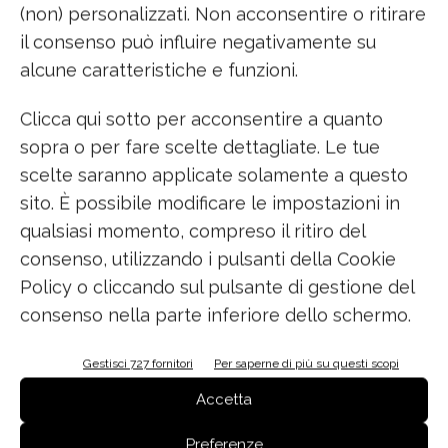
professionale, oltre ad una grande robustezza.
(non) personalizzati. Non acconsentire o ritirare
Disponibile in versione
inox spazzolato o con
il consenso può influire negativamente su
l’esclusiva finitura PVD Gun Metal
con un look
alcune caratteristiche e funzioni.
total-black ancora più grintoso.
Clicca qui sotto per acconsentire a quanto
sopra o per fare scelte dettagliate. Le tue
scelte saranno applicate solamente a questo
sito. È possibile modificare le impostazioni in
qualsiasi momento, compreso il ritiro del
FOSTER
consenso, utilizzando i pulsanti della Cookie
Policy o cliccando sul pulsante di gestione del
• Piano cottura a gas modello Milanello 5F
consenso nella parte inferiore dello schermo.
• Dimensioni piano (larghezza x profondità):
Gestisci 727 fornitori
Per saperne di più su questi scopi
Incasso filo top 80,3 x 51,3 cm
Accetta
• Numero fuochi: 5
Preferenze