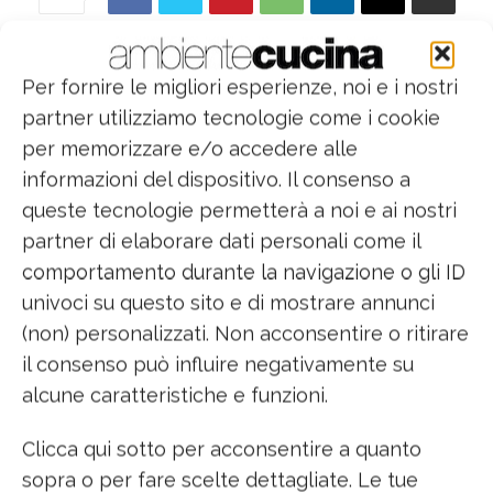
L’
abbattitore multifunzione
FL
abbina le alte
Per fornire le migliori esperienze, noi e i nostri
prestazioni di una macchina ad uso
partner utilizziamo tecnologie come i cookie
professionale con una serie di altre funzioni
per memorizzare e/o accedere alle
studiate per l’ambito domestico,
molteplici
informazioni del dispositivo. Il consenso a
programmi legati non solo alla
queste tecnologie permetterà a noi e ai nostri
conservazione del cibo
ma anche alle
partner di elaborare dati personali come il
preparazioni e alla cottura.
comportamento durante la navigazione o gli ID
univoci su questo sito e di mostrare annunci
Undici funzioni
con le quali è possibile
(non) personalizzati. Non acconsentire o ritirare
l’abbattimento positivo, la surgelazione, la
il consenso può influire negativamente su
sanificazione, la lievitazione controllata, la
alcune caratteristiche e funzioni.
cottura lenta a bassa temperatura, la
rigenerazione degli alimenti, il raffreddamento
Clicca qui sotto per acconsentire a quanto
veloce delle bevande.
È semplice ed intuitivo
sopra o per fare scelte dettagliate. Le tue
da utilizzare, anche per i meno esperti
.