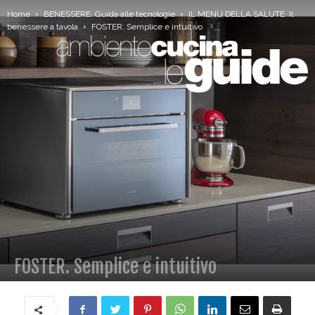
Home
BENESSERE. Guida alle tecnologie
IL MENU DELLA SALUTE. Il
benessere a tavola
FOSTER. Semplice e intuitivo
FOSTER. Semplice e intuitivo