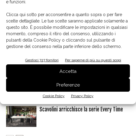
e funzioni.
Facebook
Twitter
Pinterest
Clicca qui sotto per acconsentire a quanto sopra o per fare
scelte dettagliate. Le tue scelte saranno applicate solamente a
questo sito. È possibile modificare le impostazioni in qualsiasi
momento, compreso il ritiro del consenso, utilizzando i
Articoli correlati
Dello stesso autore
pulsanti della Cookie Policy o cliccando sul pulsante di
gestione del consenso nella parte inferiore dello schermo.
Carlo Ratti, al di là dei confini
Gestisci 727 fornitori
Per saperne di più su questi scopi
Accetta
Marc Sadler, acciaio e tecnologia in
Preferenze
movimento
Cookie Policy
Privacy Policy
Scavolini arricchisce la serie Every Time