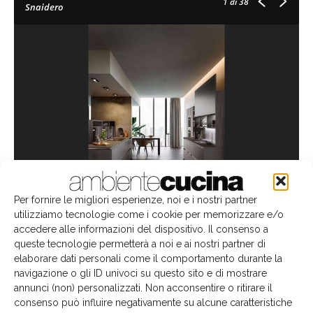
1
di 38
Snaidero
Per fornire le migliori esperienze, noi e i nostri partner
utilizziamo tecnologie come i cookie per memorizzare e/o
accedere alle informazioni del dispositivo. Il consenso a
Andreucci&Hoisl Design
Link
Snaidero
TAG
queste tecnologie permetterà a noi e ai nostri partner di
elaborare dati personali come il comportamento durante la
navigazione o gli ID univoci su questo sito e di mostrare
annunci (non) personalizzati. Non acconsentire o ritirare il
consenso può influire negativamente su alcune caratteristiche