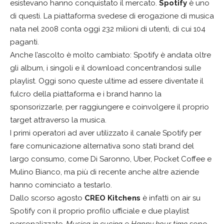
esistevano hanno conquistato il mercato.
Spotify
è uno
di questi. La piattaforma svedese di erogazione di musica
nata nel 2008 conta oggi 232 milioni di utenti, di cui 104
paganti.
Anche l’ascolto è molto cambiato: Spotify è andata oltre
gli album, i singoli e il download concentrandosi sulle
playlist. Oggi sono queste ultime ad essere diventate il
fulcro della piattaforma e i brand hanno la
sponsorizzarle, per raggiungere e coinvolgere il proprio
target attraverso la musica.
I primi operatori ad aver utilizzato il canale Spotify per
fare comunicazione alternativa sono stati brand del
largo consumo, come Di Saronno, Uber, Pocket Coffee e
Mulino Bianco, ma più di recente anche altre aziende
hanno cominciato a testarlo.
Dallo scorso agosto
CREO Kitchens
è infatti on air su
Spotify con il proprio profilo ufficiale e due playlist
personalizzate.
Musica in cucina
e
Happy hour time
sono