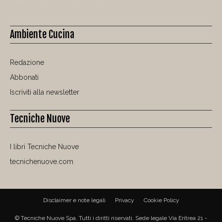
Ambiente Cucina
Redazione
Abbonati
Iscriviti alla newsletter
Tecniche Nuove
I libri Tecniche Nuove
tecnichenuove.com
Disclaimer e note legali
Privacy
Cookie Policy
© Tecniche Nuove Spa. Tutti i diritti riservati. Sede legale Via Eritrea 21 -