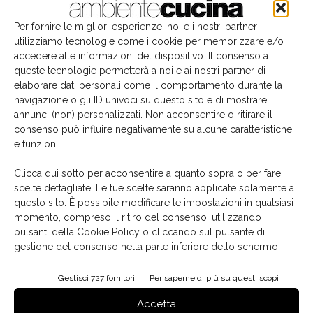
Per fornire le migliori esperienze, noi e i nostri partner
utilizziamo tecnologie come i cookie per memorizzare e/o
Articoli correlati
Dello stesso autore
accedere alle informazioni del dispositivo. Il consenso a
queste tecnologie permetterà a noi e ai nostri partner di
Colombini Group firma per l’acquisizione del
elaborare dati personali come il comportamento durante la
70% di Snaidero Group
navigazione o gli ID univoci su questo sito e di mostrare
annunci (non) personalizzati. Non acconsentire o ritirare il
consenso può influire negativamente su alcune caratteristiche
e funzioni.
Fulgor celebra il Made in Italy con la musica
Clicca qui sotto per acconsentire a quanto sopra o per fare
scelte dettagliate. Le tue scelte saranno applicate solamente a
questo sito. È possibile modificare le impostazioni in qualsiasi
Snaidero, nuove aperture internazionali
momento, compreso il ritiro del consenso, utilizzando i
pulsanti della Cookie Policy o cliccando sul pulsante di
gestione del consenso nella parte inferiore dello schermo.
Gestisci 727 fornitori
Per saperne di più su questi scopi
Accetta