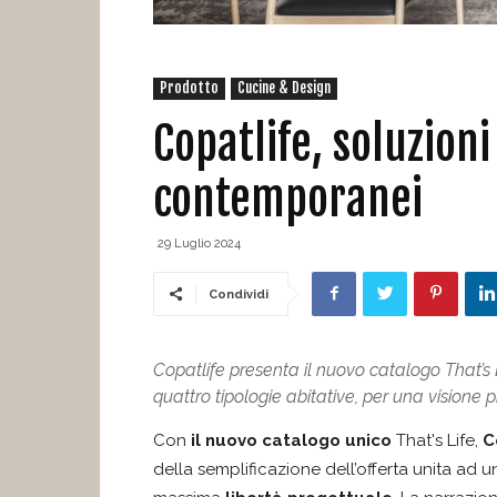
Prodotto
Cucine & Design
Copatlife, soluzioni
contemporanei
29 Luglio 2024
Condividi
Copatlife presenta il nuovo catalogo That’s 
quattro tipologie abitative, per una visione p
Con
il nuovo catalogo unico
That's Life,
C
della semplificazione dell’offerta unita ad 