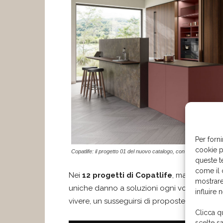
Per forni
cookie p
Copatlife: il progetto 01 del nuovo catalogo, con colonne in leg
queste t
come il 
Nei
12 progetti di Copatlife
, materiali sc
mostrare
uniche danno a soluzioni ogni volta differe
influire 
vivere, un susseguirsi di proposte esclusive mi
Clicca q
scelte s