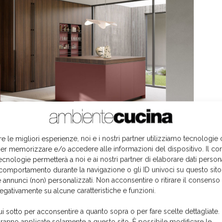
re le migliori esperienze, noi e i nostri partner utilizziamo tecnologie
er memorizzare e/o accedere alle informazioni del dispositivo. Il co
no di Eucalipto termocotto e basi in Fenix Rosso Japur
ecnologie permetterà a noi e ai nostri partner di elaborare dati person
comportamento durante la navigazione o gli ID univoci su questo sito
elti con attenzione e spazi fluidi che creano atmosfere
 annunci (non) personalizzati. Non acconsentire o ritirare il consens
nti, volte ad assecondare le molteplici esigenze del
negativamente su alcune caratteristiche e funzioni.
rate ad accogliere diversi stili di vita.
ui sotto per acconsentire a quanto sopra o per fare scelte dettagliate.
aranno applicate solamente a questo sito. È possibile modificare le