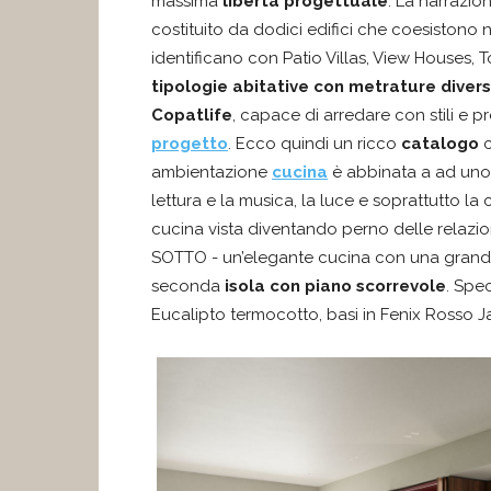
massima
libertà progettuale
. La narrazi
costituito da dodici edifici che coesistono
identificano con Patio Villas, View Houses,
tipologie abitative
con metrature diver
Copatlife
, capace di arredare con stili e 
progetto
. Ecco quindi un ricco
catalogo
c
ambientazione
cucina
è abbinata a ad uno
lettura e la musica, la luce e soprattutto la 
cucina vista diventando perno delle relazio
SOTTO - un’elegante cucina con una gran
seconda
isola con
piano scorrevole
. Spec
Eucalipto termocotto, basi in Fenix Rosso J