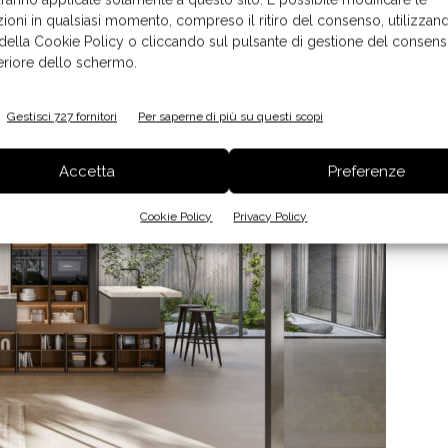
nuovo catalogo
ioni in qualsiasi momento, compreso il ritiro del consenso, utilizzand
1
di 5
 della Cookie Policy o cliccando sul pulsante di gestione del consens
feriore dello schermo.
Gestisci 727 fornitori
Per saperne di più su questi scopi
Accetta
Preferenze
Cookie Policy
Privacy Policy