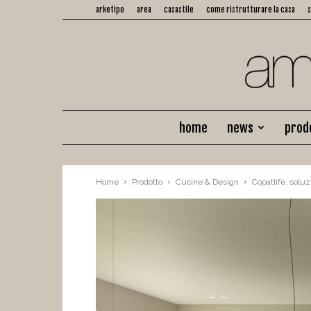
arketipo
area
casastile
come ristrutturare la casa
home
news
prod
Home
Prodotto
Cucine & Design
Copatlife, solu