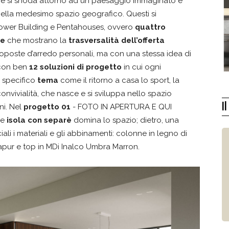
one si snoda attorno ad un paesaggio immaginato e
 nella medesimo spazio geografico. Questi si
 Tower Building e Pentahouses, ovvero
quattro
se
che mostrano la
trasversalità dell’offerta
proposte d’arredo personali, ma con una stessa idea di
on ben
12 soluzioni di progetto
in cui ogni
 specifico
tema
come il ritorno a casa lo sport, la
convivialità, che nasce e si sviluppa nello spazio
I
ni. Nel
progetto 01
- FOTO IN APERTURA E QUI
de
isola con separè
domina lo spazio; dietro, una
iali i materiali e gli abbinamenti: colonne in legno di
apur e top in MDi Inalco Umbra Marron.