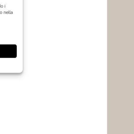
o i
o nella