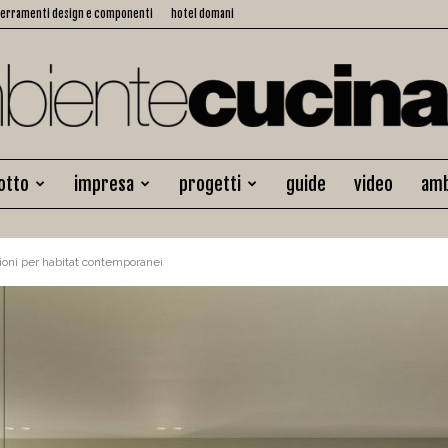
serramenti design e componenti
hotel domani
otto
impresa
progetti
guide
video
amb
Ambiente
zioni per habitat contemporanei
Cucina