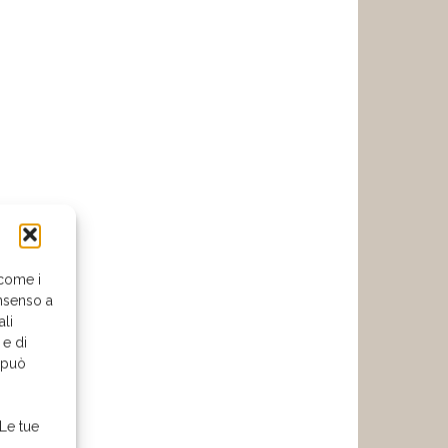
 come i
nsenso a
ali
 e di
o può
 Le tue