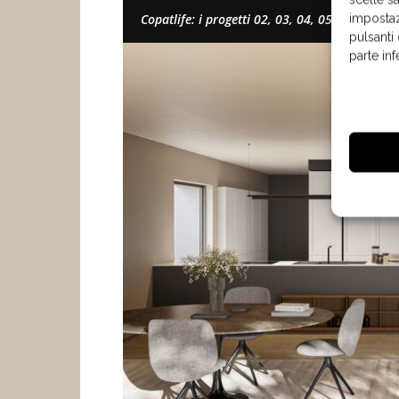
Copatlife: i progetti 02, 03, 04, 05 e 06 del 
impostaz
pulsanti
parte in