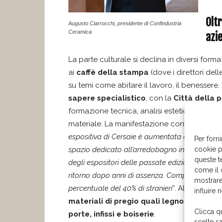
Olt
Augusto Ciarrocchi, presidente di Confindustria
Ceramica
azi
La parte culturale si declina in diversi forma
ai
caffè della stampa
(dove i direttori del
su temi come abitare il lavoro, il benessere, 
sapere specialistico
, con la
Città della 
formazione tecnica, analisi estetiche e il vi
materiale. La manifestazione continua ad ese
espositiva di Cersaie è aumentata di 10.000 
Per forni
cookie p
spazio dedicato all’arredobagno in questa ediz
queste t
degli espositori delle passate edizioni a cui si 
come il 
ritorno dopo anni di assenza. Complessivamen
mostrare
percentuale del 40% di stranieri
”. Altra novit
influire 
materiali di pregio quali legno e marmo
Clicca q
porte, infissi e boiserie
.
scelte s