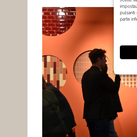
impostaz
pulsanti
parte in