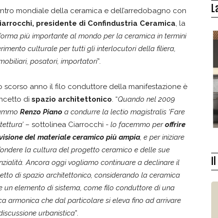
L
centro mondiale della ceramica e dell’arredobagno con
arrocchi, presidente di Confindustria Ceramica
, la
aforma più importante al mondo per la ceramica in termini
erimento culturale per tutti gli interlocutori della filiera,
mmobiliari, posatori, importatori
”.
o scorso anno il filo conduttore della manifestazione è
oncetto di
spazio architettonico
. “
Quando nel 2009
tammo
Renzo Piano
a condurre la lectio magistralis ‘Fare
tettura’
– sottolinea Ciarrocchi -
lo facemmo per
offrire
visione del materiale ceramico più ampia
, e per iniziare
ffondere la cultura del progetto ceramico e delle sue
I
nzialità. Ancora oggi vogliamo continuare a declinare il
etto di spazio architettonico, considerando la ceramica
 un elemento di sistema, come filo conduttore di una
ca armonica che dal particolare si eleva fino ad arrivare
 discussione urbanistica
”.