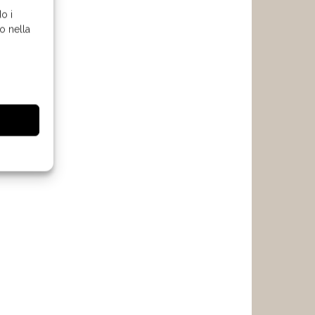
o i
o nella