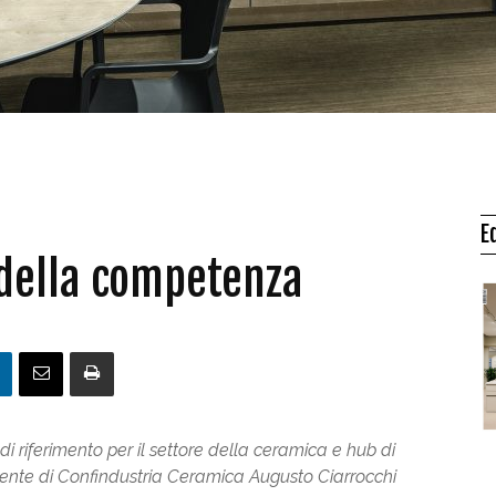
E
 della competenza
i riferimento per il settore della ceramica e hub di
idente di Confindustria Ceramica Augusto Ciarrocchi