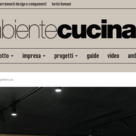
serramenti design e componenti
hotel domani
otto
impresa
progetti
guide
video
amb
Ambiente
mpetenza
Cucina