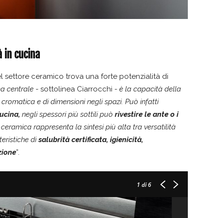
à in cucina
el settore ceramico trova una forte potenzialità di
ma centrale
- sottolinea Ciarrocchi -
è la capacità della
cromatica e di dimensioni negli spazi. Può infatti
ucina,
negli spessori più sottili può
rivestire le ante o i
ceramica rappresenta la sintesi più alta tra versatilità
teristiche di
salubrità certificata, igienicità,
zione
”.
1
di 6