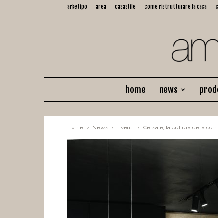
arketipo
area
casastile
come ristrutturare la casa
home
news
prod
Home
News
Eventi
Cersaie, la cultura della co