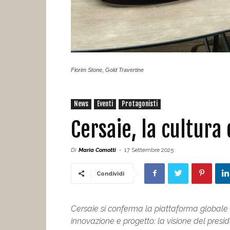
Florim Stone, Gold Travertine
News
Eventi
Protagonisti
Cersaie, la cultura
Di
Maria Comotti
-
17 Settembre 2025
Condividi
Cersaie si conferma la piattaforma globale d
innovazione e progetto: la visione del pres