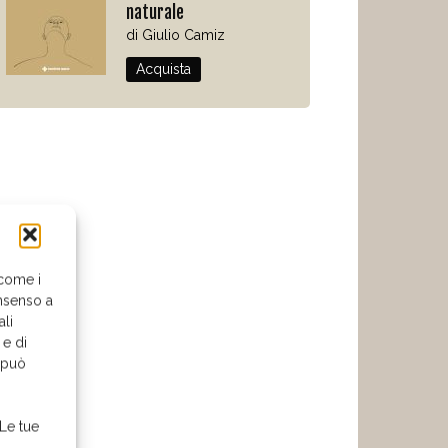
naturale
di Giulio Camiz
Acquista
 come i
nsenso a
ali
 e di
o può
 Le tue