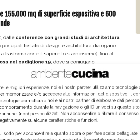
re 155.000 mq di superficie espositiva e 600
ende
t, dalle
conferenze con grandi studi di architettura
le principali testate di design e architettura dialogano
la trasformazione, il sapere, lo stare insieme), fino al
posa nel padiglione 19
, dove si coniugano
ssuto professionale di chi concretamente applica il
rcitare una forte attrazione. “
Quest’anno la superficie
mq per un totale di 155.000 mq
- osserva Ciarrocchi -.
Lo
re le migliori esperienze, noi e i nostri partner utilizziamo tecnologie
er memorizzare e/o accedere alle informazioni del dispositivo. Il co
ione è aumentato. Questo è il frutto sia delle riconferme
ecnologie permetterà a noi e ai nostri partner di elaborare dati person
sono aggiunti diversi nuovi ingressi, alcuni dei quali di
comportamento durante la navigazione o gli ID univoci su questo sito
te saranno circa 600 le aziende presenti, con una
 annunci (non) personalizzati. Non acconsentire o ritirare il consens
à di questa 42a edizione è l’ampliamento della mostra ai
negativamente su alcune caratteristiche e funzioni.
e alle finiture e ai
complementi d’interno quali
ui sotto per acconsentire a quanto sopra o per fare scelte dettagliate.
aranno applicate solamente a questo sito. È possibile modificare le