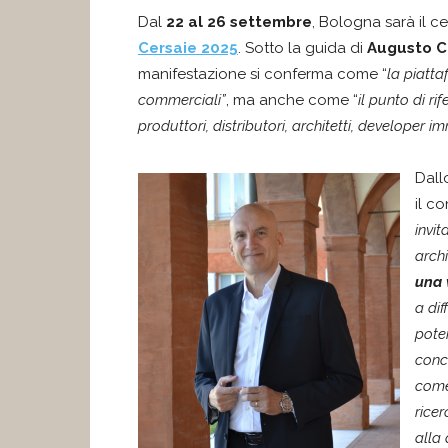
Dal
22 al 26 settembre
, Bologna sarà il 
Cersaie 2025
. Sotto la guida di
Augusto Ci
manifestazione si conferma come “
la piatt
commerciali”
, ma anche come “
il punto di rif
produttori, distributori, architetti, developer i
Dall
il c
invi
archi
una 
a di
pote
conc
come
ricer
alla