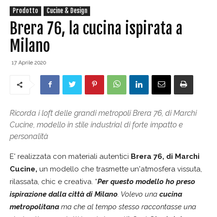
Prodotto
Cucine & Design
Brera 76, la cucina ispirata a
Milano
17 Aprile 2020
Ricorda i loft delle grandi metropoli Brera 76, di Marchi
Cucine, modello in stile industrial di forte impatto e
personalità
E' realizzata con materiali autentici
Brera 76, di Marchi
Cucine,
un modello che trasmette un'atmosfera vissuta,
rilassata, chic e creativa. “
Per questo modello ho preso
ispirazione dalla città di Milano
. Volevo una
cucina
metropolitana
ma che al tempo stesso raccontasse una