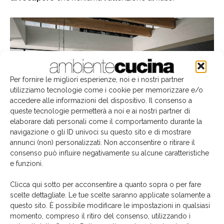
Per fornire le migliori esperienze, noi e i nostri partner
utilizziamo tecnologie come i cookie per memorizzare e/o
accedere alle informazioni del dispositivo. Il consenso a
queste tecnologie permetterà a noi e ai nostri partner di
elaborare dati personali come il comportamento durante la
navigazione o gli ID univoci su questo sito e di mostrare
annunci (non) personalizzati. Non acconsentire o ritirare il
consenso può influire negativamente su alcune caratteristiche
e funzioni.
Un'altra versione del modello, color antracite
Clicca qui sotto per acconsentire a quanto sopra o per fare
Brera 76
appartiene alla
collezione Gusto Italiano
,
scelte dettagliate. Le tue scelte saranno applicate solamente a
che esprime tutta la creatività e la capacità di
questo sito. È possibile modificare le impostazioni in qualsiasi
immaginare e progettare tipiche italiane. Si tratta di una
momento, compreso il ritiro del consenso, utilizzando i