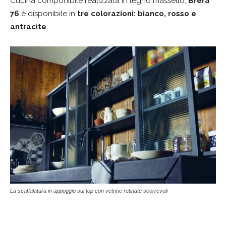
Cucina componibile realizzata in legno massello,
Brera
76
è disponibile in
tre colorazioni: bianco, rosso e
antracite
.
La scaffalatura in appoggio sul top con vetrine retinate scorrevoli