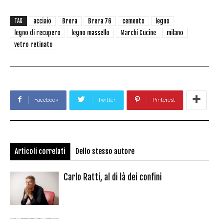
acciaio
Brera
Brera 76
cemento
legno
TAG
legno di recupero
legno massello
Marchi Cucine
milano
vetro retinato
Facebook
Twitter
Pinterest
Articoli correlati
Dello stesso autore
Carlo Ratti, al di là dei confini