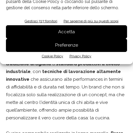
pulsanti della Cookie Policy o cliccando sul pulsante di
collezione dallo stile originale e distintivo, che prende
gestione del consenso nella parte inferiore dello schermo.
ispirazione dai simboli del nostro Paese: arte, moda, alta
gastronomia, design. Il mood della collezione rispecchia
Gestisci 727 fornitori
Per saperne di più su questi scopi
pienamente l’animo di Marchi Cucine, capace di restare
Accetta
fedele ai valori che hanno che hanno determinato il
successo del brand come l’inesauribile
ricerca di
Preferenze
eccellenza,
la profonda capacità di guardare al futuro
mantenendo salde radici nel passato e di abbinare la
Cookie Policy
Privacy Policy
tradizione artigiana
a
standard produttivi a livello
industriale
, con
tecniche di lavorazione altamente
innovative
che assicurano alte performances in termini
di affidabilità e di durata nel tempo. Un brand che non si
focalizza solo sulla realizzazione di un concept, ma che
mette al centro l'identità unica di chi abita e vive
quell’ambiente, offrendo ampie possibilità di
personalizzare il vero cuore della casa: la cucina.