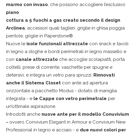
marmo con invaso
, che possono accogliere l’esclusivo
piano
cottura a 5 fuochi a gas creato secondo il design
Arclinea
; accessori quali taglieri, griglie in ghisa poggia
pentole, griglie in Paperstone®.
Nuove le
isole funzionali attrezzate
con snack e tavoli
in legno a doghe e bordi perimetrali in legno massello e
con
canale attrezzato
che accoglie scolapiatti, porta
coltelli, prese di corrente, vaschette per spugne e
detersivi, e integra un vetro para spruzzi.
Rinnovati
anche il Sistema Closet
con ante ad apertura
orizzontale a pacchetto Modus - dotato di maniglia
integrata - e
le Cappe con vetro perimetrale
per
un’ottimale aspirazione.
Introdotti anche
nuove ante per il modello Conuvivium
-
ovvero Convivium Elegant in Armour e Convivium New
Professional in legno e acciaio - e
due nuovi colori per