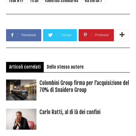
teak NTF
Titan
Valentina Sommariva
via Durini 7
Facebook
Twitter
Pinterest
Articoli correlati
Dello stesso autore
Colombini Group firma per l’acquisizione del
70% di Snaidero Group
Carlo Ratti, al di là dei confini