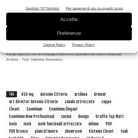
Gestisci 727 fornitori
Per saperne di più su questi scopi
Accetta
Preferenze
Cookie Policy
Privacy Policy
Il lungo ingresso che accompagna il percorso espositivo del nuovo showroom
Arclinea - Foto: Valentina Sommariva
450 mq
Antonio Citterio
arclinea
Armour
TAG
art director Antonio Citterio
canale attrezzato
cappe
Closet
Convivium
Convivium Elegant
Convivium New Professional
cucina
design
Grafite Top Matt
isola
isole
isole funzionali attrezzate
milano
PDV
PDV bronzo
piani di lavoro
showroom
Sistema Closet
teak