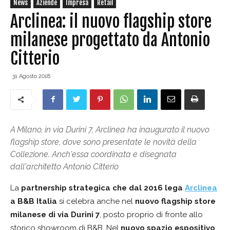
News
Aziende
Impresa
Retail
Arclinea: il nuovo flagship store
milanese progettato da Antonio
Citterio
31 Agosto 2018
A Milano, in via Durini 7, Arclinea ha inaugurato il nuovo
flagship store, dove sono presentate le novità della
Collezione. Anch'essa coordinata e disegnata
dall'architetto Antonio Citterio
La
partnership strategica che dal 2016 lega
Arclinea
a B&B Italia
si celebra anche nel
nuovo flagship store
milanese di via Durini 7
, posto proprio di fronte allo
storico showroom di B&B. Nel
nuovo spazio espositivo