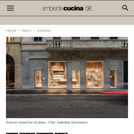
Home
News
Aziende
Esterno showrrom Arclinea - Foto: Valentina Sommariva