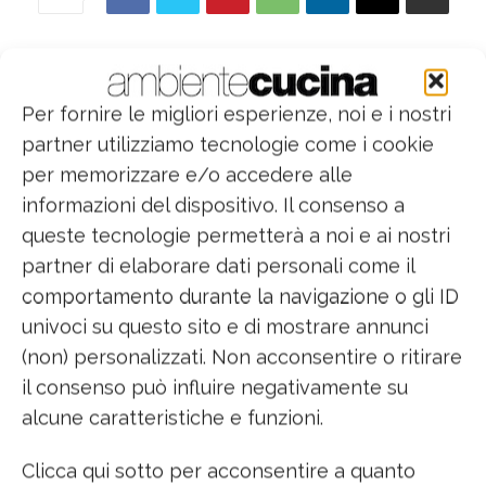
Snap
è un Air Quality Balancer che, grazie alla
presenza di tre sensori e di un sofisticato
Per fornire le migliori esperienze, noi e i nostri
algoritmo,
monitora e migliora
partner utilizziamo tecnologie come i cookie
automaticamente la qualità dell’aria
,
per memorizzare e/o accedere alle
riducendo in pochi minuti la presenza di agenti
informazioni del dispositivo. Il consenso a
inquinanti, odori ed eccessi di vapore negli
queste tecnologie permetterà a noi e ai nostri
ambienti chiusi.
partner di elaborare dati personali come il
comportamento durante la navigazione o gli ID
I sensori misurano costantemente la qualità,
univoci su questo sito e di mostrare annunci
la temperatura e l’umidità
, attivando
(non) personalizzati. Non acconsentire o ritirare
automaticamente il riciclo dell’aria evitando di
il consenso può influire negativamente su
dover aprire le finestre di casa e riducendo di
alcune caratteristiche e funzioni.
conseguenza il rischio di una relativa
dispersione di calore.
Clicca qui sotto per acconsentire a quanto