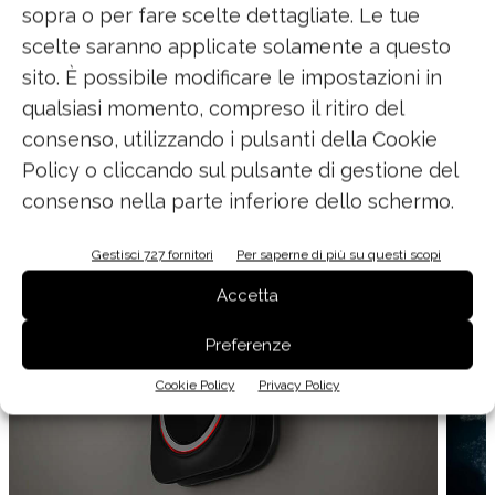
sopra o per fare scelte dettagliate. Le tue
Attraverso
cinque modalità di
scelte saranno applicate solamente a questo
funzionamento
, attivabili con un’App dal
sito. È possibile modificare le impostazioni in
proprio smartphone o con un telecomando, è
qualsiasi momento, compreso il ritiro del
possibile impostare Snap secondo le proprie
consenso, utilizzando i pulsanti della Cookie
esigenze.
Policy o cliccando sul pulsante di gestione del
consenso nella parte inferiore dello schermo.
Gestisci 727 fornitori
Per saperne di più su questi scopi
Accetta
Preferenze
Cookie Policy
Privacy Policy