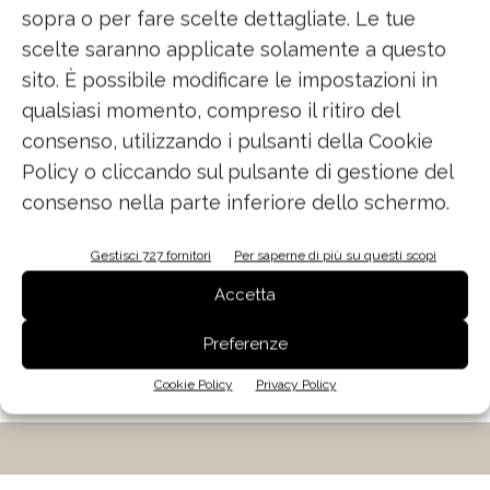
sopra o per fare scelte dettagliate. Le tue
scelte saranno applicate solamente a questo
sito. È possibile modificare le impostazioni in
qualsiasi momento, compreso il ritiro del
consenso, utilizzando i pulsanti della Cookie
ELECTROLUX. Extra igiene
Policy o cliccando sul pulsante di gestione del
Sono otto i programmi di lavaggio della
consenso nella parte inferiore dello schermo.
lavastoviglie ComfortLift® KECB7300L e tre le
opzioni speciali tra le quali ExtraHygiene, che
Gestisci 727 fornitori
Per saperne di più su questi scopi
permette di completare il processo di pulizia
Accetta
delle stoviglie eliminando ogni microrganismo.
Preferenze
Grazie a una fase di sani
Cookie Policy
Privacy Policy