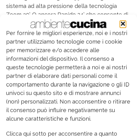
sistema ad alta pressione della tecnologia
Zoom 39’. O ancora Rapido 24’ che consente di
lavare stoviglie poco sporche in soli 24 minuti a
50°C. Essenzia
Per fornire le migliori esperienze, noi e i nostri
partner utilizziamo tecnologie come i cookie
per memorizzare e/o accedere alle
informazioni del dispositivo. Il consenso a
queste tecnologie permetterà a noi e ai nostri
partner di elaborare dati personali come il
comportamento durante la navigazione o gli ID
univoci su questo sito e di mostrare annunci
(non) personalizzati. Non acconsentire o ritirare
il consenso può influire negativamente su
alcune caratteristiche e funzioni.
Clicca qui sotto per acconsentire a quanto